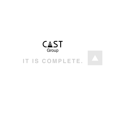
統括本部
出版・編集・企画
キャスト
キャストコミュニケーションズ
広告代理店
Web関連事業
キャストエージェンシー
キャストシステム