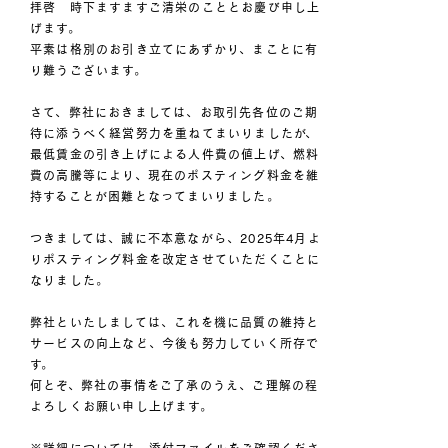
拝啓 時下ますますご清栄のこととお慶び申し上
げます。
平素は格別のお引き立てにあずかり、まことに有
り難うございます。
さて、弊社におきましては、お取引先各位のご期
待に添うべく経営努力を重ねてまいりましたが、
最低賃金の引き上げによる人件費の値上げ、燃料
費の高騰等により、現在のポスティング料金を維
持することが困難となってまいりました。
つきましては、誠に不本意ながら、2025年4月よ
りポスティング料金を改定させていただくことに
なりました。
弊社といたしましては、これを機に品質の維持と
サービスの向上など、今後も努力していく所存で
す。
何とぞ、弊社の事情をご了承のうえ、ご理解の程
よろしくお願い申し上げます。